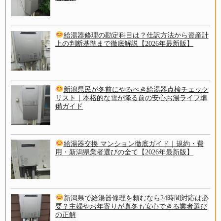
給湯器修理の勘定科目は？仕訳方法から資産計
上の判断基準まで徹底解説【2026年最新版】
新潟県民が冬前にやるべき給湯器点検チェック
リスト｜本格的な雪が降る前の安心お湯ライフ準
備ガイド
給湯器交換 マンション徹底ガイド｜規約・費
用・新潟県業者選びの全て【2026年最新版】
新潟県で給湯器修理を頼むなら24時間対応は必
要？主婦やお年寄りが真冬も安心できる業者選び
の正解