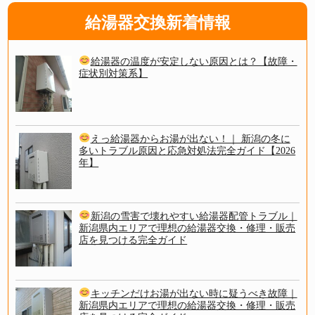
給湯器交換新着情報
給湯器の温度が安定しない原因とは？【故障・
症状別対策系】
えっ給湯器からお湯が出ない！｜ 新潟の冬に
多いトラブル原因と応急対処法完全ガイド【2026
年】
新潟の雪害で壊れやすい給湯器配管トラブル｜
新潟県内エリアで理想の給湯器交換・修理・販売
店を見つける完全ガイド
キッチンだけお湯が出ない時に疑うべき故障｜
新潟県内エリアで理想の給湯器交換・修理・販売