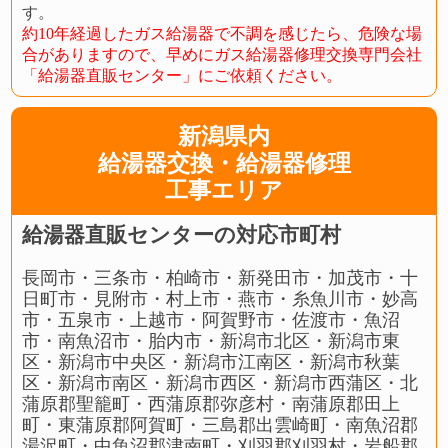
す。
約10年経過したガス給湯器で不調を感じたら、危険な場
合がありますので、早めにガス給湯器修理交換専門会社
「給湯器直販センター」にご依頼ください。
新潟県内
給湯器交換・給湯器修理
工事エリア
給湯器直販センターの対応市町村
長岡市・三条市・柏崎市・新発田市・加茂市・十
日町市・見附市・村上市・燕市・糸魚川市・妙高
市・五泉市・上越市・阿賀野市・佐渡市・魚沼
市・南魚沼市・胎内市・新潟市北区・新潟市東
区・新潟市中央区・新潟市江南区・新潟市秋葉
区・新潟市南区・新潟市西区・新潟市西蒲区・北
蒲原郡聖籠町・西蒲原郡弥彦村・南蒲原郡田上
町・東蒲原郡阿賀町・三島郡出雲崎町・南魚沼郡
湯沢町・中魚沼郡津南町・刈羽郡刈羽村・岩船郡