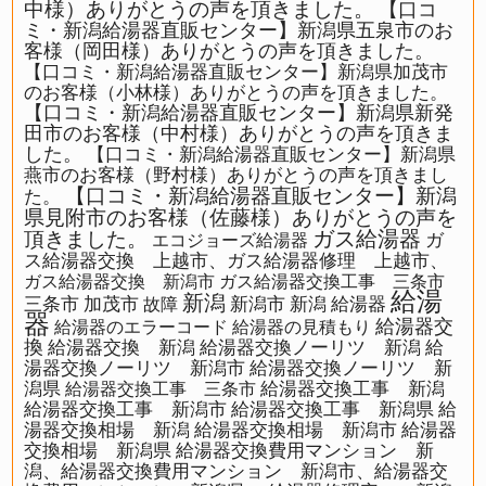
中様）ありがとうの声を頂きました。
【口コ
ミ・新潟給湯器直販センター】新潟県五泉市のお
客様（岡田様）ありがとうの声を頂きました。
【口コミ・新潟給湯器直販センター】新潟県加茂市
のお客様（小林様）ありがとうの声を頂きました。
【口コミ・新潟給湯器直販センター】新潟県新発
田市のお客様（中村様）ありがとうの声を頂きま
した。
【口コミ・新潟給湯器直販センター】新潟県
燕市のお客様（野村様）ありがとうの声を頂きまし
【口コミ・新潟給湯器直販センター】新潟
た。
県見附市のお客様（佐藤様）ありがとうの声を
ガス給湯器
頂きました。
ガ
エコジョーズ給湯器
ス給湯器交換 上越市、ガス給湯器修理 上越市、
ガス給湯器交換 新潟市
ガス給湯器交換工事 三条市
給湯
新潟
三条市
加茂市
新潟市
新潟 給湯器
故障
器
給湯器交
給湯器のエラーコード
給湯器の見積もり
換
給湯器交換 新潟
給湯器交換ノーリツ 新潟
給
湯器交換ノーリツ 新潟市
給湯器交換ノーリツ 新
潟県
給湯器交換工事 新潟
給湯器交換工事 三条市
給湯器交換工事 新潟市
給湯器交換工事 新潟県
給
湯器交換相場 新潟
給湯器交換相場 新潟市
給湯器
交換相場 新潟県
給湯器交換費用マンション 新
潟、給湯器交換費用マンション 新潟市、給湯器交