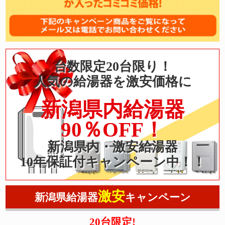
台数限定20台限り！
人気の給湯器を激安価格に
新潟県内給湯器
90％OFF！
新潟県内・激安給湯器
10年保証付キャンペーン中！！
激安
新潟県給湯器
キャンペーン
20台限定!