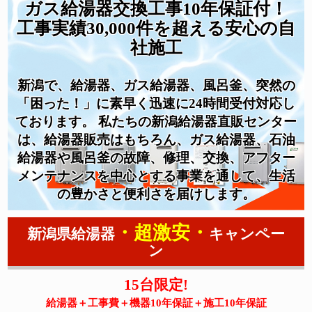
ガス給湯器交換工事10年保証付！
工事実績30,000件を超える安心の自
社施工
新潟で、給湯器、ガス給湯器、風呂釜、突然の
「困った！」に素早く迅速に24時間受付対応し
ております。 私たちの新潟給湯器直販センター
は、給湯器販売はもちろん、ガス給湯器、石油
給湯器や風呂釜の故障、修理、交換、アフター
メンテナンスを中心とする事業を通して、生活
の豊かさと便利さを届けします。
・超激安・
新潟県給湯器
キャンペー
ン
15台限定!
給湯器＋工事費＋機器10年保証＋施工10年保証