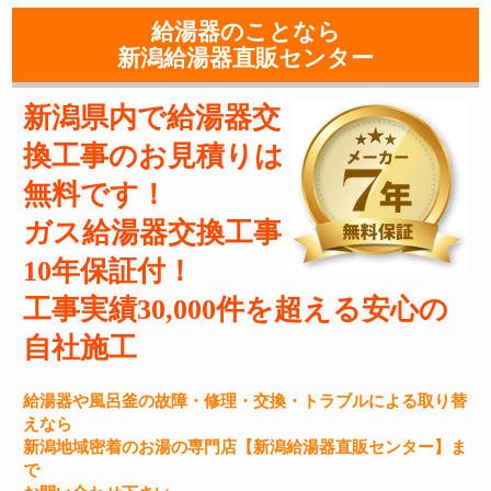
給湯器のことなら
新潟給湯器直販センター
新潟県内で給湯器交
換工事のお見積りは
無料です！
ガス給湯器交換工事
10年保証付！
工事実績30,000件を超える安心の
自社施工
給湯器や風呂釜の故障・修理・交換・トラブルによる取り替
えなら
新潟地域密着のお湯の専門店【新潟給湯器直販センター】ま
で