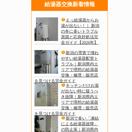
給湯器交換新着情報
えっ給湯器からお
湯が出ない！｜ 新潟
の冬に多いトラブル
原因と応急対処法完
全ガイド【2026年】
新潟の雪害で壊れ
やすい給湯器配管ト
ラブル｜新潟県内エ
リアで理想の給湯器
交換・修理・販売店
を見つける完全ガイド
キッチンだけお湯
が出ない時に疑うべ
き故障｜新潟県内エ
リアで理想の給湯器
交換・修理・販売店
を見つける完全ガイド
新潟で多い「凍結
による給湯器故障」
の防止策｜新潟県内