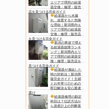
エリアで理想の給湯
器交換・修理・販売
店を見つける完全ガイド
給湯器から水漏
れ…放置すると危険
な理由｜新潟県内エ
リアで理想の給湯器
交換・修理・販売店
を見つける完全ガイド
新潟の寒波で増え
る給湯器故障ランキ
ング｜新潟県内エリ
アで理想の給湯器交
換・修理・販売店を
見つける完全ガイド
給湯器が凍結した
時の対処法｜新潟県
版完全ガイド！主婦
とお年寄りのための
即日解決＆安心業者
選び
給湯器修理の勘定
科目は？仕訳方法か
ら資産計上の判断基