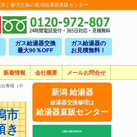
新潟｜修理交換の新潟給湯器直販センター
ガス給湯器交換
ガス給湯器の
最大90％OFF
お見積無料！
新着情報
会社概要
メールお問合せ
のお客様（小
新潟 給湯器
給湯器交換修理は
給湯器直販センター
潟市
頂き