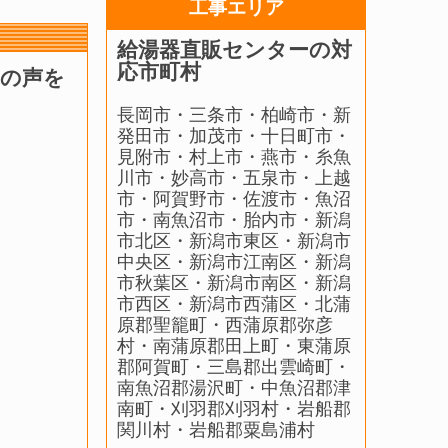
工事エリア
給湯器直販センターの対
応市町村
うの声を
長岡市・三条市・柏崎市・新
発田市・加茂市・十日町市・
見附市・村上市・燕市・糸魚
川市・妙高市・五泉市・上越
市・阿賀野市・佐渡市・魚沼
市・南魚沼市・胎内市・新潟
市北区・新潟市東区・新潟市
中央区・新潟市江南区・新潟
市秋葉区・新潟市南区・新潟
市西区・新潟市西蒲区・北蒲
原郡聖籠町・西蒲原郡弥彦
村・南蒲原郡田上町・東蒲原
郡阿賀町・三島郡出雲崎町・
南魚沼郡湯沢町・中魚沼郡津
南町・刈羽郡刈羽村・岩船郡
関川村・岩船郡粟島浦村