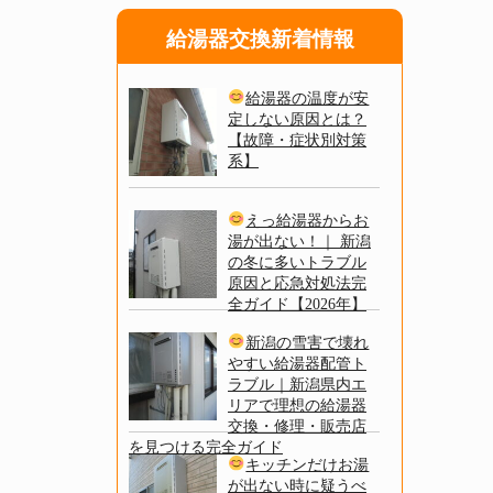
給湯器交換新着情報
給湯器の温度が安
定しない原因とは？
【故障・症状別対策
系】
えっ給湯器からお
湯が出ない！｜ 新潟
の冬に多いトラブル
原因と応急対処法完
全ガイド【2026年】
新潟の雪害で壊れ
やすい給湯器配管ト
ラブル｜新潟県内エ
リアで理想の給湯器
交換・修理・販売店
を見つける完全ガイド
キッチンだけお湯
が出ない時に疑うべ