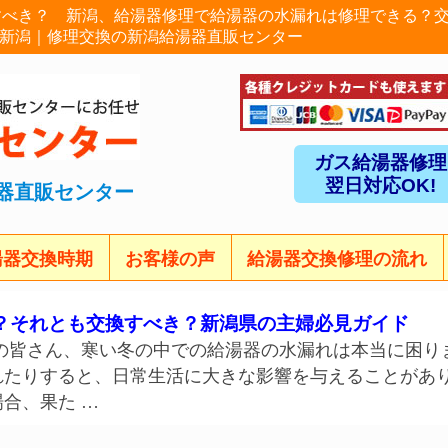
すべき？ 新潟、給湯器修理で給湯器の水漏れは修理できる？
器新潟｜修理交換の新潟給湯器直販センター
ガス給湯器修理
翌日対応OK!
器直販センター
湯器交換時期
お客様の声
給湯器交換修理の流れ
？それとも交換すべき？新潟県の主婦必見ガイド
の皆さん、寒い冬の中での給湯器の水漏れは本当に困り
たりすると、日常生活に大きな影響を与えることがあり
合、果た …