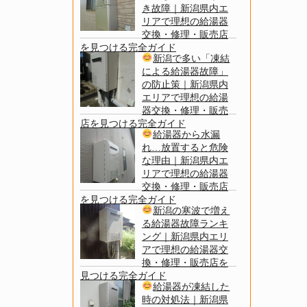
き故障｜新潟県内エ
リアで理想の給湯器
交換・修理・販売店
を見つける完全ガイド
新潟で多い「凍結
による給湯器故障」
の防止策｜新潟県内
エリアで理想の給湯
器交換・修理・販売
店を見つける完全ガイド
給湯器から水漏
れ…放置すると危険
な理由｜新潟県内エ
リアで理想の給湯器
交換・修理・販売店
を見つける完全ガイド
新潟の寒波で増え
る給湯器故障ランキ
ング｜新潟県内エリ
アで理想の給湯器交
換・修理・販売店を
見つける完全ガイド
給湯器が凍結した
時の対処法｜新潟県