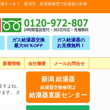
交換すべき？ 新潟市、給湯器修理で給湯器の水漏
ガス給湯器交換
ガス給湯器の
最大90％OFF
お見積無料！
新着情報
会社概要
メールお問合せ
新潟 給湯器
ますよね。
給湯器交換修理は
ます。 さ
給湯器直販センター