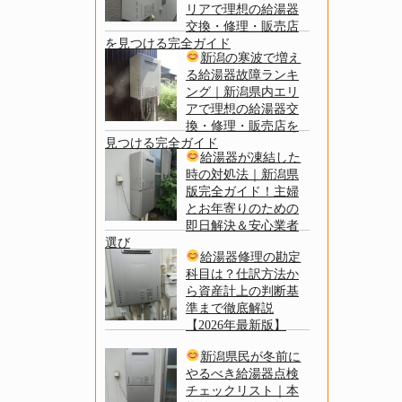
リアで理想の給湯器
交換・修理・販売店
を見つける完全ガイド
新潟の寒波で増え
る給湯器故障ランキ
ング｜新潟県内エリ
アで理想の給湯器交
換・修理・販売店を
見つける完全ガイド
給湯器が凍結した
時の対処法｜新潟県
版完全ガイド！主婦
とお年寄りのための
即日解決＆安心業者
選び
給湯器修理の勘定
科目は？仕訳方法か
ら資産計上の判断基
準まで徹底解説
【2026年最新版】
新潟県民が冬前に
やるべき給湯器点検
チェックリスト｜本