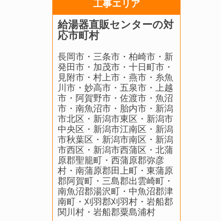
工事エリア
給湯器直販センターの対
応市町村
長岡市・三条市・柏崎市・新
発田市・加茂市・十日町市・
見附市・村上市・燕市・糸魚
川市・妙高市・五泉市・上越
市・阿賀野市・佐渡市・魚沼
市・南魚沼市・胎内市・新潟
市北区・新潟市東区・新潟市
中央区・新潟市江南区・新潟
市秋葉区・新潟市南区・新潟
市西区・新潟市西蒲区・北蒲
原郡聖籠町・西蒲原郡弥彦
村・南蒲原郡田上町・東蒲原
郡阿賀町・三島郡出雲崎町・
南魚沼郡湯沢町・中魚沼郡津
南町・刈羽郡刈羽村・岩船郡
関川村・岩船郡粟島浦村