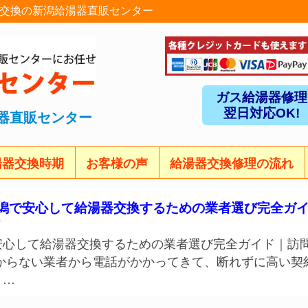
理交換の新潟給湯器直販センター
ガス給湯器修理
翌日対応OK!
器直販センター
湯器交換時期
お客様の声
給湯器交換修理の流れ
潟で安心して給湯器交換するための業者選び完全ガ
安心して給湯器交換するための業者選び完全ガイド｜訪
からない業者から電話がかかってきて、断れずに高い契
 …