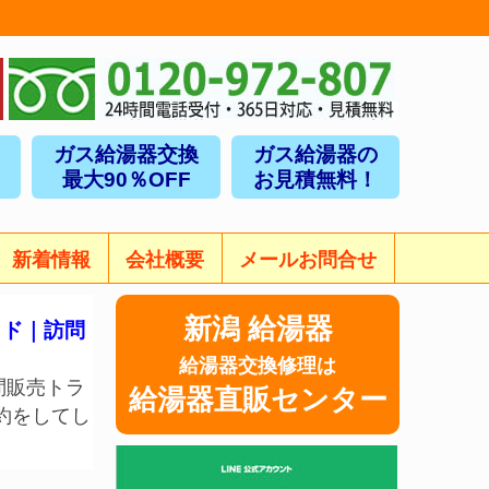
ガス給湯器交換
ガス給湯器の
最大90％OFF
お見積無料！
新着情報
会社概要
メールお問合せ
新潟 給湯器
イド｜訪問
給湯器交換修理は
問販売トラ
給湯器直販センター
約をしてし