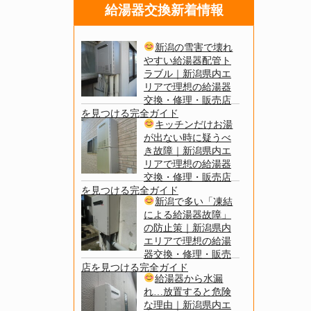
給湯器交換新着情報
新潟の雪害で壊れ
やすい給湯器配管ト
ラブル｜新潟県内エ
リアで理想の給湯器
交換・修理・販売店
を見つける完全ガイド
キッチンだけお湯
が出ない時に疑うべ
き故障｜新潟県内エ
リアで理想の給湯器
交換・修理・販売店
を見つける完全ガイド
新潟で多い「凍結
による給湯器故障」
の防止策｜新潟県内
エリアで理想の給湯
器交換・修理・販売
店を見つける完全ガイド
給湯器から水漏
れ…放置すると危険
な理由｜新潟県内エ