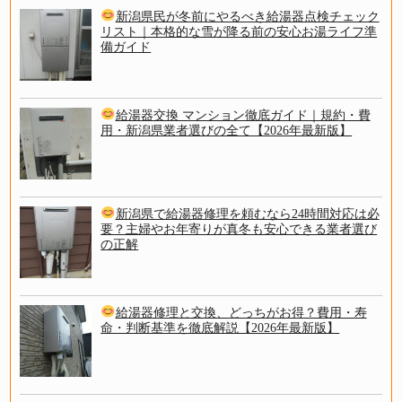
新潟県民が冬前にやるべき給湯器点検チェック
リスト｜本格的な雪が降る前の安心お湯ライフ準
備ガイド
給湯器交換 マンション徹底ガイド｜規約・費
用・新潟県業者選びの全て【2026年最新版】
新潟県で給湯器修理を頼むなら24時間対応は必
要？主婦やお年寄りが真冬も安心できる業者選び
の正解
給湯器修理と交換、どっちがお得？費用・寿
命・判断基準を徹底解説【2026年最新版】