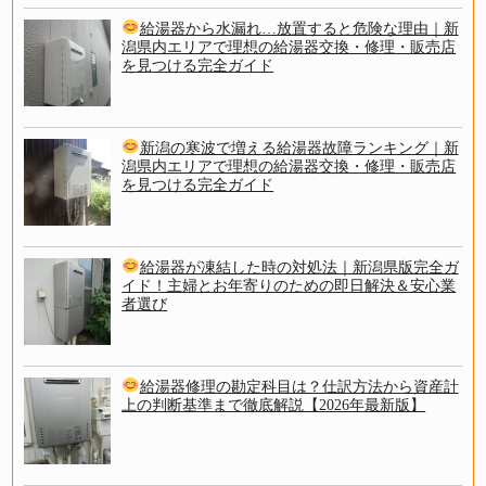
給湯器から水漏れ…放置すると危険な理由｜新
潟県内エリアで理想の給湯器交換・修理・販売店
を見つける完全ガイド
新潟の寒波で増える給湯器故障ランキング｜新
潟県内エリアで理想の給湯器交換・修理・販売店
を見つける完全ガイド
給湯器が凍結した時の対処法｜新潟県版完全ガ
イド！主婦とお年寄りのための即日解決＆安心業
者選び
給湯器修理の勘定科目は？仕訳方法から資産計
上の判断基準まで徹底解説【2026年最新版】