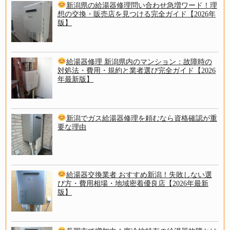
新潟県の給湯器修理問い合わせ急増ワード！理
想の交換・販売店を見つける完全ガイド【2026年
版】
給湯器修理 新潟県内のマンション：故障時の
対処法・費用・規約と業者選び完全ガイド【2026
年最新版】
新潟でガス給湯器修理を頼むなら資格確認が重
要な理由
給湯器交換業者 おすすめ新潟！失敗しない選
び方・費用相場・地域密着優良店【2026年最新
版】