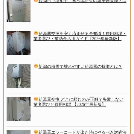
長岡市で増加中！寒冷地特有の給湯器故障とは
給湯器交換を安く済ませる全知識！費用相場・
業者選び・補助金活用ガイド【2026年最新版】
新潟の積雪で壊れやすい給湯器の特徴とは？
給湯器交換 どこに頼むのが正解？失敗しない
業者選びと費用相場 【2026年最新版】
給湯器エラーコードが出た時にやるべき対処法