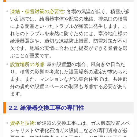
凍結・積雪対策の必要性
:
冬場の気温が低く、積雪が多
い新潟では、給湯器本体や配管の凍結、排気口の積雪
による閉塞といったトラブルが頻繁に発生します。こ
れらのトラブルを未然に防ぐためには、寒冷地仕様の
給湯器選定や、適切な凍結防止措置、防雪対策が不可
欠です。地域の実情に合わせた提案ができる業者を選
ぶことが重要です。
設置場所の考慮
:
屋外設置型の場合、風向きや日当た
り、積雪の影響を考慮した設置場所の選定が求められ
ます。また、マンションなどの集合住宅では、共用部
分の規約や設置スペースの制限も考慮する必要があり
ます。
2.2. 給湯器交換工事の専門性
資格と技術
:
給湯器の交換工事には、ガス機器設置スペ
シャリストや液化石油ガス設備士などの専門資格が必