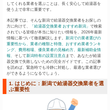
してくれる業者を選ぶことは、長く安心して給湯器を
使う上で非常に重要です。
本記事では、そんな新潟で給湯器交換業者をお探しの
方に向けて、
「給湯器交換業者 おすすめ新潟」
で検索
されている皆様が本当に知りたい情報を、2026年最新
情報に基づいて徹底解説します。
新潟での業者選びの
重要性
から、
業者の種類と特徴
、
おすすめ業者ランキ
ング
、
費用相場
、
優良業者の見極め方
、
最新補助金情
報
、
そして
新潟特有の設置注意点
まで、あなたが給湯
器交換で失敗しないための完全ガイドです。この記事
を読めば、緊急時でも冷静に対処し、最適な業者選び
ができるようになるでしょう。
1. はじめに：新潟で給湯器交換業者を選
ぶ重要性