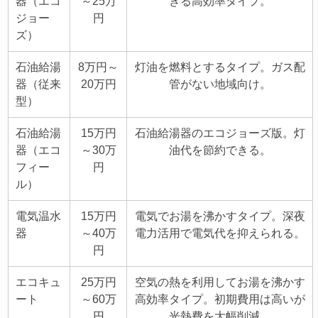
器（エコ
～25万
きる高効率タイプ。
ジョー
円
ズ）
石油給湯
8万円～
灯油を燃料とするタイプ。ガス配
器（従来
20万円
管がない地域向け。
型）
石油給湯
15万円
石油給湯器のエコジョーズ版。灯
器（エコ
～30万
油代を節約できる。
フィー
円
ル）
電気温水
15万円
電気でお湯を沸かすタイプ。深夜
器
～40万
電力活用で電気代を抑えられる。
円
エコキュ
25万円
空気の熱を利用してお湯を沸かす
ート
～60万
高効率タイプ。初期費用は高いが
円
光熱費を大幅削減。