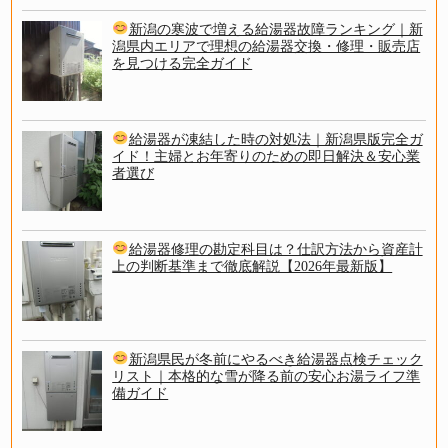
新潟の寒波で増える給湯器故障ランキング｜新
潟県内エリアで理想の給湯器交換・修理・販売店
を見つける完全ガイド
給湯器が凍結した時の対処法｜新潟県版完全ガ
イド！主婦とお年寄りのための即日解決＆安心業
者選び
給湯器修理の勘定科目は？仕訳方法から資産計
上の判断基準まで徹底解説【2026年最新版】
新潟県民が冬前にやるべき給湯器点検チェック
リスト｜本格的な雪が降る前の安心お湯ライフ準
備ガイド