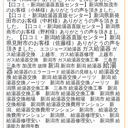
【口コミ・新潟給湯器直販センター】新潟県加茂市
のお客様（小林様）ありがとうの声を頂きました。
【口コミ・新潟給湯器直販センター】新潟県新発
田市のお客様（中村様）ありがとうの声を頂きま
した。
【口コミ・新潟給湯器直販センター】新潟県
燕市のお客様（野村様）ありがとうの声を頂きまし
【口コミ・新潟給湯器直販センター】新潟
た。
県見附市のお客様（佐藤様）ありがとうの声を
ガス給湯器
頂きました。
ガ
エコジョーズ給湯器
ス給湯器交換 上越市、ガス給湯器修理 上越市、
ガス給湯器交換 新潟市
ガス給湯器交換工事 三条市
給湯
新潟
三条市
加茂市
新潟市
新潟 給湯器
故障
器
給湯器交
給湯器のエラーコード
給湯器の見積もり
換
給湯器交換 新潟
給湯器交換ノーリツ 新潟
給
湯器交換ノーリツ 新潟市
給湯器交換ノーリツ 新
潟県
給湯器交換工事 新潟
給湯器交換工事 三条市
給湯器交換工事 新潟市
給湯器交換工事 新潟県
給
湯器交換相場 新潟
給湯器交換相場 新潟市
給湯器
交換相場 新潟県
給湯器交換費用マンション 新
潟、給湯器交換費用マンション 新潟市、給湯器交
換費用マンション 新潟県、
給湯器修理安い 新潟
給湯器修理安い 新潟市
給湯器修理安い 新潟県
給
湯能力
耐用年数