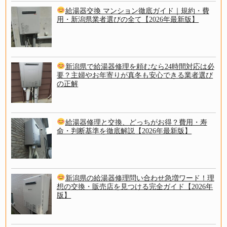
給湯器交換 マンション徹底ガイド｜規約・費
用・新潟県業者選びの全て【2026年最新版】
新潟県で給湯器修理を頼むなら24時間対応は必
要？主婦やお年寄りが真冬も安心できる業者選び
の正解
給湯器修理と交換、どっちがお得？費用・寿
命・判断基準を徹底解説【2026年最新版】
新潟県の給湯器修理問い合わせ急増ワード！理
想の交換・販売店を見つける完全ガイド【2026年
版】