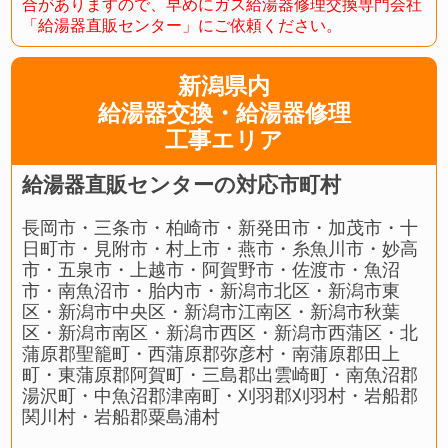
合がありますので、早めにガス給湯器修理交換専門会社
「給湯器直販センター」にご依頼ください。
新潟県内
給湯器交換・給湯器修理
工事エリア
給湯器直販センターの対応市町村
長岡市・三条市・柏崎市・新発田市・加茂市・十
日町市・見附市・村上市・燕市・糸魚川市・妙高
市・五泉市・上越市・阿賀野市・佐渡市・魚沼
市・南魚沼市・胎内市・新潟市北区・新潟市東
区・新潟市中央区・新潟市江南区・新潟市秋葉
区・新潟市南区・新潟市西区・新潟市西蒲区・北
蒲原郡聖籠町・西蒲原郡弥彦村・南蒲原郡田上
町・東蒲原郡阿賀町・三島郡出雲崎町・南魚沼郡
湯沢町・中魚沼郡津南町・刈羽郡刈羽村・岩船郡
関川村・岩船郡粟島浦村