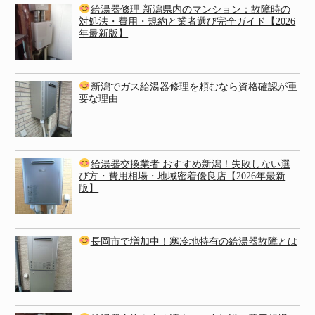
給湯器修理 新潟県内のマンション：故障時の
対処法・費用・規約と業者選び完全ガイド【2026
年最新版】
新潟でガス給湯器修理を頼むなら資格確認が重
要な理由
給湯器交換業者 おすすめ新潟！失敗しない選
び方・費用相場・地域密着優良店【2026年最新
版】
長岡市で増加中！寒冷地特有の給湯器故障とは