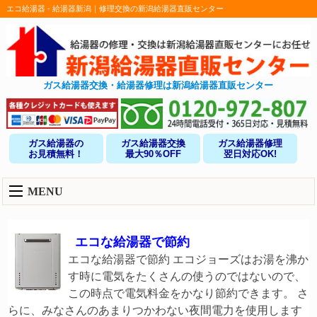
エコ給湯器 - 給湯器新潟｜修理交換の新潟給湯器直販センター
ガス給湯器交換・給湯器修理は新潟給湯器直販センター
ガス給湯器の
ガス給湯器交換
ガス給湯器修理
お見積無料！
最大90％OFF
翌日対応OK!
MENU
エコな給湯器で節約
エコな給湯器で節約 エコジョーズはお湯を沸か
す時に電気をたくさんの使うのではないので、
この時点で電気料金をかなり節約できます。 さ
らに、みなさんのあまりつかわない夜間電力を使用します