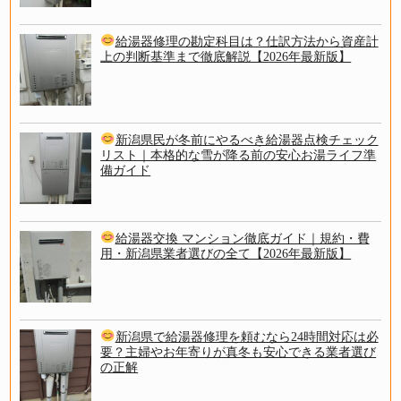
給湯器修理の勘定科目は？仕訳方法から資産計
上の判断基準まで徹底解説【2026年最新版】
新潟県民が冬前にやるべき給湯器点検チェック
リスト｜本格的な雪が降る前の安心お湯ライフ準
備ガイド
給湯器交換 マンション徹底ガイド｜規約・費
用・新潟県業者選びの全て【2026年最新版】
新潟県で給湯器修理を頼むなら24時間対応は必
要？主婦やお年寄りが真冬も安心できる業者選び
の正解