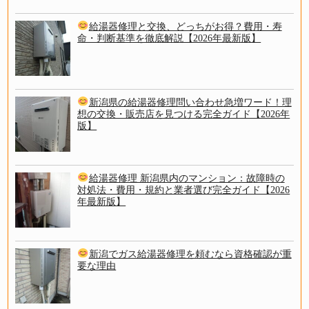
給湯器修理と交換、どっちがお得？費用・寿
命・判断基準を徹底解説【2026年最新版】
新潟県の給湯器修理問い合わせ急増ワード！理
想の交換・販売店を見つける完全ガイド【2026年
版】
給湯器修理 新潟県内のマンション：故障時の
対処法・費用・規約と業者選び完全ガイド【2026
年最新版】
新潟でガス給湯器修理を頼むなら資格確認が重
要な理由