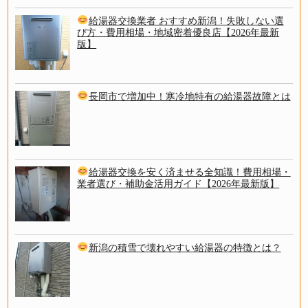
給湯器交換業者 おすすめ新潟！失敗しない選
び方・費用相場・地域密着優良店【2026年最新
版】
長岡市で増加中！寒冷地特有の給湯器故障とは
給湯器交換を安く済ませる全知識！費用相場・
業者選び・補助金活用ガイド【2026年最新版】
新潟の積雪で壊れやすい給湯器の特徴とは？