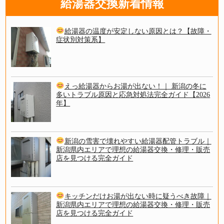
給湯器交換新着情報
給湯器の温度が安定しない原因とは？【故障・
症状別対策系】
えっ給湯器からお湯が出ない！｜ 新潟の冬に
多いトラブル原因と応急対処法完全ガイド【2026
年】
新潟の雪害で壊れやすい給湯器配管トラブル｜
新潟県内エリアで理想の給湯器交換・修理・販売
店を見つける完全ガイド
キッチンだけお湯が出ない時に疑うべき故障｜
新潟県内エリアで理想の給湯器交換・修理・販売
店を見つける完全ガイド