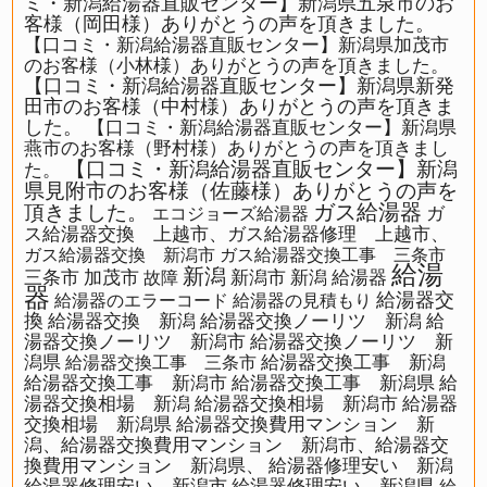
ミ・新潟給湯器直販センター】新潟県五泉市のお
客様（岡田様）ありがとうの声を頂きました。
【口コミ・新潟給湯器直販センター】新潟県加茂市
のお客様（小林様）ありがとうの声を頂きました。
【口コミ・新潟給湯器直販センター】新潟県新発
田市のお客様（中村様）ありがとうの声を頂きま
した。
【口コミ・新潟給湯器直販センター】新潟県
燕市のお客様（野村様）ありがとうの声を頂きまし
【口コミ・新潟給湯器直販センター】新潟
た。
県見附市のお客様（佐藤様）ありがとうの声を
ガス給湯器
頂きました。
ガ
エコジョーズ給湯器
ス給湯器交換 上越市、ガス給湯器修理 上越市、
ガス給湯器交換 新潟市
ガス給湯器交換工事 三条市
給湯
新潟
三条市
加茂市
新潟市
新潟 給湯器
故障
器
給湯器交
給湯器のエラーコード
給湯器の見積もり
換
給湯器交換 新潟
給湯器交換ノーリツ 新潟
給
湯器交換ノーリツ 新潟市
給湯器交換ノーリツ 新
潟県
給湯器交換工事 新潟
給湯器交換工事 三条市
給湯器交換工事 新潟市
給湯器交換工事 新潟県
給
湯器交換相場 新潟
給湯器交換相場 新潟市
給湯器
交換相場 新潟県
給湯器交換費用マンション 新
潟、給湯器交換費用マンション 新潟市、給湯器交
換費用マンション 新潟県、
給湯器修理安い 新潟
給湯器修理安い 新潟市
給湯器修理安い 新潟県
給