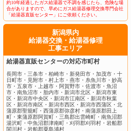
約10年経過したガス給湯器で不調を感じたら、危険な場
合がありますので、早めにガス給湯器修理交換専門会社
「給湯器直販センター」にご依頼ください。
新潟県内
給湯器交換・給湯器修理
工事エリア
給湯器直販センターの対応市町村
長岡市・三条市・柏崎市・新発田市・加茂市・十
日町市・見附市・村上市・燕市・糸魚川市・妙高
市・五泉市・上越市・阿賀野市・佐渡市・魚沼
市・南魚沼市・胎内市・新潟市北区・新潟市東
区・新潟市中央区・新潟市江南区・新潟市秋葉
区・新潟市南区・新潟市西区・新潟市西蒲区・北
蒲原郡聖籠町・西蒲原郡弥彦村・南蒲原郡田上
町・東蒲原郡阿賀町・三島郡出雲崎町・南魚沼郡
湯沢町・中魚沼郡津南町・刈羽郡刈羽村・岩船郡
関川村・岩船郡粟島浦村