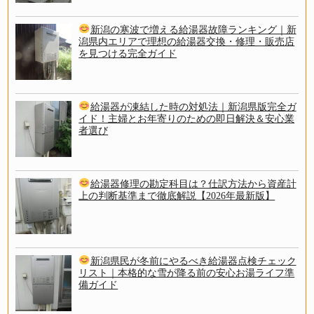
新潟の寒波で増える給湯器故障ランキング｜新
潟県内エリアで理想の給湯器交換・修理・販売店
を見つける完全ガイド
給湯器が凍結した時の対処法｜新潟県版完全ガ
イド！主婦とお年寄りのための即日解決＆安心業
者選び
給湯器修理の勘定科目は？仕訳方法から資産計
上の判断基準まで徹底解説【2026年最新版】
新潟県民が冬前にやるべき給湯器点検チェック
リスト｜本格的な雪が降る前の安心お湯ライフ準
備ガイド