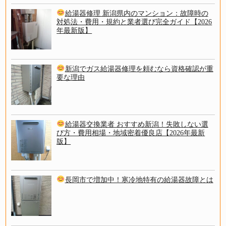
給湯器修理 新潟県内のマンション：故障時の
対処法・費用・規約と業者選び完全ガイド【2026
年最新版】
新潟でガス給湯器修理を頼むなら資格確認が重
要な理由
給湯器交換業者 おすすめ新潟！失敗しない選
び方・費用相場・地域密着優良店【2026年最新
版】
長岡市で増加中！寒冷地特有の給湯器故障とは