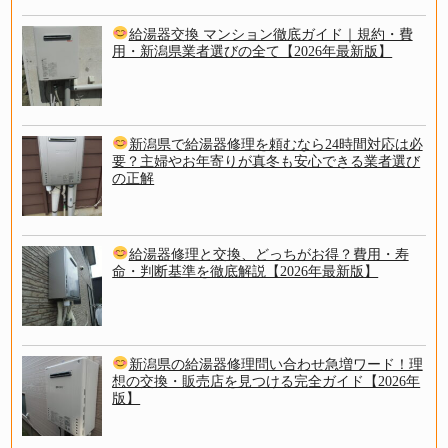
給湯器交換 マンション徹底ガイド｜規約・費
用・新潟県業者選びの全て【2026年最新版】
新潟県で給湯器修理を頼むなら24時間対応は必
要？主婦やお年寄りが真冬も安心できる業者選び
の正解
給湯器修理と交換、どっちがお得？費用・寿
命・判断基準を徹底解説【2026年最新版】
新潟県の給湯器修理問い合わせ急増ワード！理
想の交換・販売店を見つける完全ガイド【2026年
版】