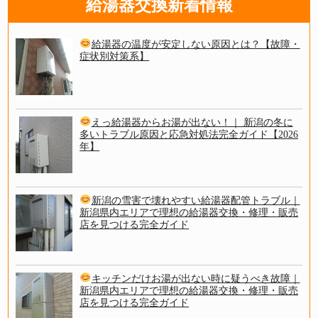
給湯器交換新着情報
給湯器の温度が安定しない原因とは？【故障・
症状別対策系】
えっ給湯器からお湯が出ない！｜ 新潟の冬に
多いトラブル原因と応急対処法完全ガイド【2026
年】
新潟の雪害で壊れやすい給湯器配管トラブル｜
新潟県内エリアで理想の給湯器交換・修理・販売
店を見つける完全ガイド
キッチンだけお湯が出ない時に疑うべき故障｜
新潟県内エリアで理想の給湯器交換・修理・販売
店を見つける完全ガイド