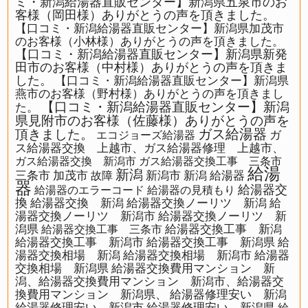
ミ・新潟給湯器直販センター】新潟県五泉市のお
客様（岡田様）ありがとうの声を頂きました。
【口コミ・新潟給湯器直販センター】新潟県加茂市
のお客様（小林様）ありがとうの声を頂きました。
【口コミ・新潟給湯器直販センター】新潟県新発
田市のお客様（中村様）ありがとうの声を頂きま
した。
【口コミ・新潟給湯器直販センター】新潟県
燕市のお客様（野村様）ありがとうの声を頂きまし
【口コミ・新潟給湯器直販センター】新潟
た。
県見附市のお客様（佐藤様）ありがとうの声を
ガス給湯器
頂きました。
ガ
エコジョーズ給湯器
ス給湯器交換 上越市、ガス給湯器修理 上越市、
ガス給湯器交換 新潟市
ガス給湯器交換工事 三条市
給湯
新潟
三条市
加茂市
新潟市
新潟 給湯器
故障
器
給湯器交
給湯器のエラーコード
給湯器の見積もり
換
給湯器交換 新潟
給湯器交換ノーリツ 新潟
給
湯器交換ノーリツ 新潟市
給湯器交換ノーリツ 新
潟県
給湯器交換工事 新潟
給湯器交換工事 三条市
給湯器交換工事 新潟市
給湯器交換工事 新潟県
給
湯器交換相場 新潟
給湯器交換相場 新潟市
給湯器
交換相場 新潟県
給湯器交換費用マンション 新
潟、給湯器交換費用マンション 新潟市、給湯器交
換費用マンション 新潟県、
給湯器修理安い 新潟
給湯器修理安い 新潟市
給湯器修理安い 新潟県
給