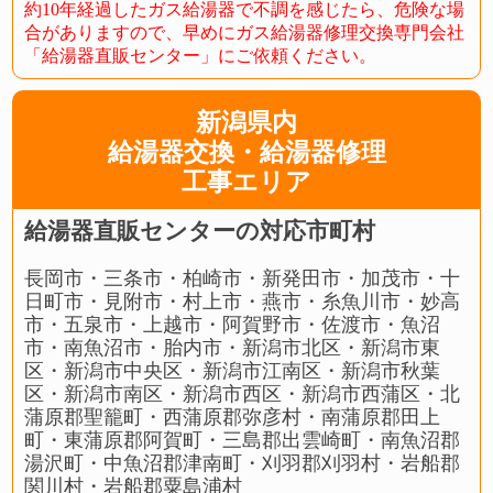
約10年経過したガス給湯器で不調を感じたら、危険な場
合がありますので、早めにガス給湯器修理交換専門会社
「給湯器直販センター」にご依頼ください。
新潟県内
給湯器交換・給湯器修理
工事エリア
給湯器直販センターの対応市町村
長岡市・三条市・柏崎市・新発田市・加茂市・十
日町市・見附市・村上市・燕市・糸魚川市・妙高
市・五泉市・上越市・阿賀野市・佐渡市・魚沼
市・南魚沼市・胎内市・新潟市北区・新潟市東
区・新潟市中央区・新潟市江南区・新潟市秋葉
区・新潟市南区・新潟市西区・新潟市西蒲区・北
蒲原郡聖籠町・西蒲原郡弥彦村・南蒲原郡田上
町・東蒲原郡阿賀町・三島郡出雲崎町・南魚沼郡
湯沢町・中魚沼郡津南町・刈羽郡刈羽村・岩船郡
関川村・岩船郡粟島浦村