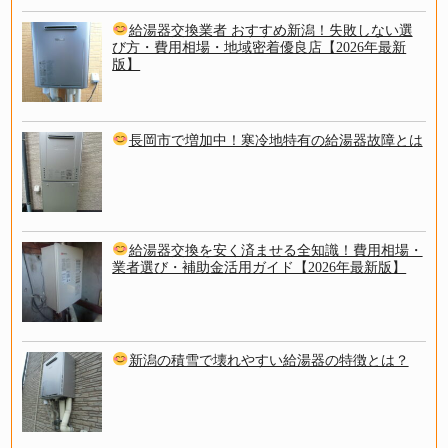
給湯器交換業者 おすすめ新潟！失敗しない選
び方・費用相場・地域密着優良店【2026年最新
版】
長岡市で増加中！寒冷地特有の給湯器故障とは
給湯器交換を安く済ませる全知識！費用相場・
業者選び・補助金活用ガイド【2026年最新版】
新潟の積雪で壊れやすい給湯器の特徴とは？