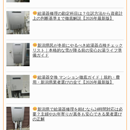
給湯器修理の勘定科目は？仕訳方法から資産計
上の判断基準まで徹底解説【2026年最新版】
新潟県民が冬前にやるべき給湯器点検チェック
リスト｜本格的な雪が降る前の安心お湯ライフ準
備ガイド
給湯器交換 マンション徹底ガイド｜規約・費
用・新潟県業者選びの全て【2026年最新版】
新潟県で給湯器修理を頼むなら24時間対応は必
要？主婦やお年寄りが真冬も安心できる業者選び
の正解