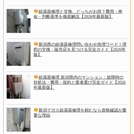
給湯器修理と交換、どっちがお得？費用・寿
命・判断基準を徹底解説【2026年最新版】
新潟県の給湯器修理問い合わせ急増ワード！理
想の交換・販売店を見つける完全ガイド【2026年
版】
給湯器修理 新潟県内のマンション：故障時の
対処法・費用・規約と業者選び完全ガイド【2026
年最新版】
新潟でガス給湯器修理を頼むなら資格確認が重
要な理由