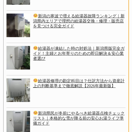
新潟の寒波で増える給湯器故障ランキング｜新
潟県内エリアで理想の給湯器交換・修理・販売店
を見つける完全ガイド
給湯器が凍結した時の対処法｜新潟県版完全ガ
イド！主婦とお年寄りのための即日解決＆安心業
者選び
給湯器修理の勘定科目は？仕訳方法から資産計
上の判断基準まで徹底解説【2026年最新版】
新潟県民が冬前にやるべき給湯器点検チェック
リスト｜本格的な雪が降る前の安心お湯ライフ準
備ガイド