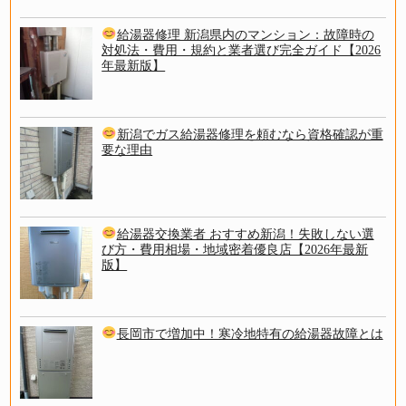
給湯器修理 新潟県内のマンション：故障時の
対処法・費用・規約と業者選び完全ガイド【2026
年最新版】
新潟でガス給湯器修理を頼むなら資格確認が重
要な理由
給湯器交換業者 おすすめ新潟！失敗しない選
び方・費用相場・地域密着優良店【2026年最新
版】
長岡市で増加中！寒冷地特有の給湯器故障とは