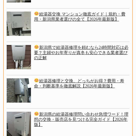
給湯器交換 マンション徹底ガイド｜規約・費
用・新潟県業者選びの全て【2026年最新版】
新潟県で給湯器修理を頼むなら24時間対応は必
要？主婦やお年寄りが真冬も安心できる業者選び
の正解
給湯器修理と交換、どっちがお得？費用・寿
命・判断基準を徹底解説【2026年最新版】
新潟県の給湯器修理問い合わせ急増ワード！理
想の交換・販売店を見つける完全ガイド【2026年
版】