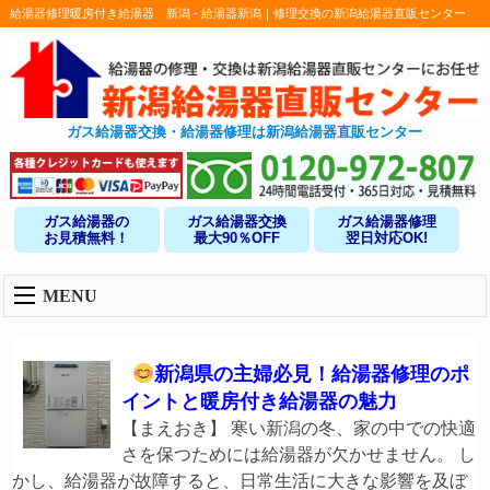
給湯器修理暖房付き給湯器 新潟 - 給湯器新潟｜修理交換の新潟給湯器直販センター
ガス給湯器交換・給湯器修理は新潟給湯器直販センター
ガス給湯器の
ガス給湯器交換
ガス給湯器修理
お見積無料！
最大90％OFF
翌日対応OK!
MENU
新潟県の主婦必見！給湯器修理のポ
イントと暖房付き給湯器の魅力
【まえおき】 寒い新潟の冬、家の中での快適
さを保つためには給湯器が欠かせません。 し
かし、給湯器が故障すると、日常生活に大きな影響を及ぼ