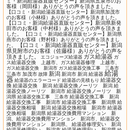
ミ・新潟給湯器直販センター】新潟県五泉市のお
客様（岡田様）ありがとうの声を頂きました。
【口コミ・新潟給湯器直販センター】新潟県加茂市
のお客様（小林様）ありがとうの声を頂きました。
【口コミ・新潟給湯器直販センター】新潟県新発
田市のお客様（中村様）ありがとうの声を頂きま
した。
【口コミ・新潟給湯器直販センター】新潟県
燕市のお客様（野村様）ありがとうの声を頂きまし
【口コミ・新潟給湯器直販センター】新潟
た。
県見附市のお客様（佐藤様）ありがとうの声を
ガス給湯器
頂きました。
ガ
エコジョーズ給湯器
ス給湯器交換 上越市、ガス給湯器修理 上越市、
ガス給湯器交換 新潟市
ガス給湯器交換工事 三条市
給湯
新潟
三条市
加茂市
新潟市
新潟 給湯器
故障
器
給湯器交
給湯器のエラーコード
給湯器の見積もり
換
給湯器交換 新潟
給湯器交換ノーリツ 新潟
給
湯器交換ノーリツ 新潟市
給湯器交換ノーリツ 新
潟県
給湯器交換工事 新潟
給湯器交換工事 三条市
給湯器交換工事 新潟市
給湯器交換工事 新潟県
給
湯器交換相場 新潟
給湯器交換相場 新潟市
給湯器
交換相場 新潟県
給湯器交換費用マンション 新
潟、給湯器交換費用マンション 新潟市、給湯器交
換費用マンション 新潟県、
給湯器修理安い 新潟
給湯器修理安い 新潟市
給湯器修理安い 新潟県
給