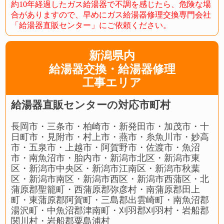
約10年経過したガス給湯器で不調を感じたら、危険な場
合がありますので、早めにガス給湯器修理交換専門会社
「給湯器直販センター」にご依頼ください。
新潟県内
給湯器交換・給湯器修理
工事エリア
給湯器直販センターの対応市町村
長岡市・三条市・柏崎市・新発田市・加茂市・十
日町市・見附市・村上市・燕市・糸魚川市・妙高
市・五泉市・上越市・阿賀野市・佐渡市・魚沼
市・南魚沼市・胎内市・新潟市北区・新潟市東
区・新潟市中央区・新潟市江南区・新潟市秋葉
区・新潟市南区・新潟市西区・新潟市西蒲区・北
蒲原郡聖籠町・西蒲原郡弥彦村・南蒲原郡田上
町・東蒲原郡阿賀町・三島郡出雲崎町・南魚沼郡
湯沢町・中魚沼郡津南町・刈羽郡刈羽村・岩船郡
関川村・岩船郡粟島浦村