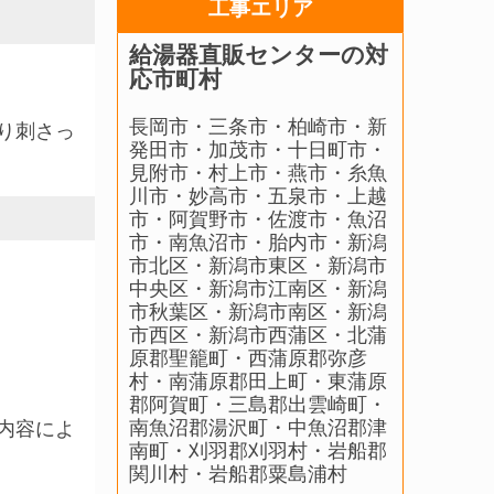
工事エリア
給湯器直販センターの対
応市町村
長岡市・三条市・柏崎市・新
り刺さっ
発田市・加茂市・十日町市・
見附市・村上市・燕市・糸魚
川市・妙高市・五泉市・上越
市・阿賀野市・佐渡市・魚沼
市・南魚沼市・胎内市・新潟
市北区・新潟市東区・新潟市
中央区・新潟市江南区・新潟
市秋葉区・新潟市南区・新潟
市西区・新潟市西蒲区・北蒲
原郡聖籠町・西蒲原郡弥彦
村・南蒲原郡田上町・東蒲原
郡阿賀町・三島郡出雲崎町・
南魚沼郡湯沢町・中魚沼郡津
内容によ
南町・刈羽郡刈羽村・岩船郡
関川村・岩船郡粟島浦村