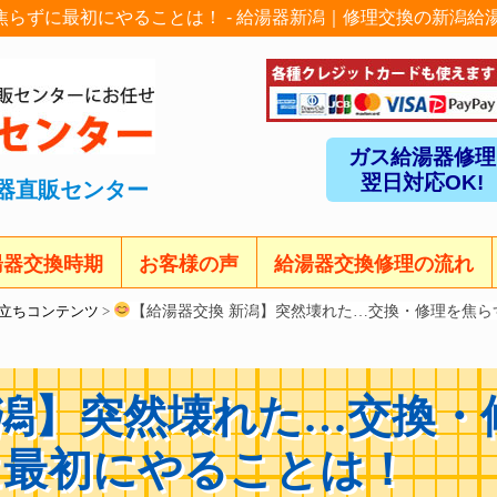
焦らずに最初にやることは！ - 給湯器新潟｜修理交換の新潟給
ガス給湯器修理
翌日対応OK!
器直販センター
湯器交換時期
お客様の声
給湯器交換修理の流れ
【給湯器交換 新潟】突然壊れた…交換・修理を焦ら
立ちコンテンツ
>
新潟】突然壊れた…交換・
に最初にやることは！