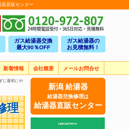
湯器直販センター
ガス給湯器交換
ガス給湯器の
最大90％OFF
お見積無料！
新着情報
会社概要
メールお問合せ
ずに最初にや
新潟 給湯器
給湯器交換修理は
給湯器直販センター
修理