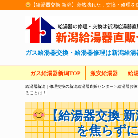
【給湯器交換 新潟】突然壊れた…交換・修理を
ガス給湯器交換・給湯器修理は新潟給湯
ガス給湯器新潟TOP
激安給湯器
給
給湯器新潟｜修理交換の新潟給湯器直販センター
>
給湯器お役
ることは！
【給湯器交換 
を焦らず