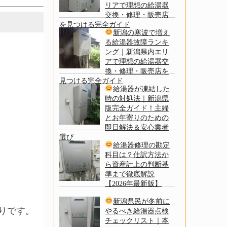
リアで理想の給湯器
交換・修理・販売店
を見つける完全ガイド
新潟の寒波で増え
る給湯器故障ランキ
ング｜新潟県内エリ
アで理想の給湯器交
換・修理・販売店を
見つける完全ガイド
給湯器が凍結した
時の対処法｜新潟県
版完全ガイド！主婦
とお年寄りのための
即日解決＆安心業者
選び
給湯器修理の勘定
科目は？仕訳方法か
ら資産計上の判断基
準まで徹底解説
【2026年最新版】
新潟県民が冬前に
りです。
やるべき給湯器点検
チェックリスト｜本