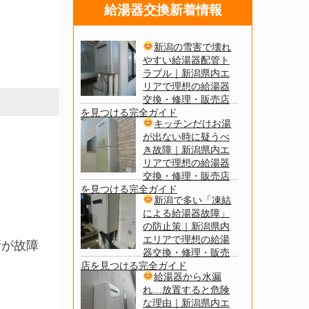
給湯器交換新着情報
新潟の雪害で壊れ
やすい給湯器配管ト
ラブル｜新潟県内エ
リアで理想の給湯器
交換・修理・販売店
を見つける完全ガイド
キッチンだけお湯
が出ない時に疑うべ
き故障｜新潟県内エ
リアで理想の給湯器
交換・修理・販売店
を見つける完全ガイド
新潟で多い「凍結
による給湯器故障」
の防止策｜新潟県内
エリアで理想の給湯
所が故障
器交換・修理・販売
店を見つける完全ガイド
給湯器から水漏
れ…放置すると危険
な理由｜新潟県内エ